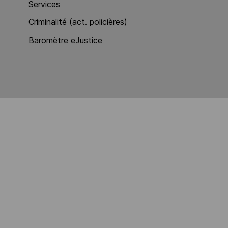
Services
Criminalité (act. policières)
Baromètre eJustice