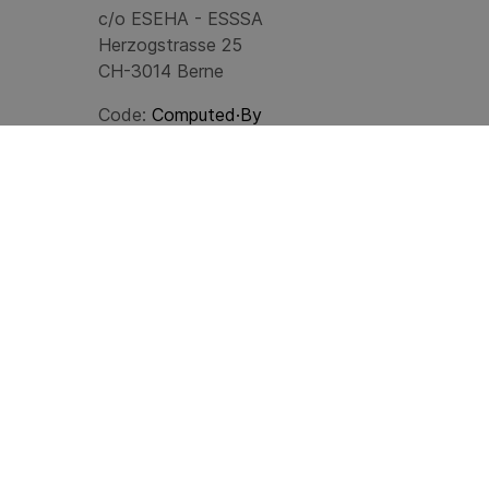
c/o ESEHA - ESSSA
Herzogstrasse 25
CH-3014 Berne
Code:
Computed·By
© 2024
ESEHA
Last update: 07.08.2026