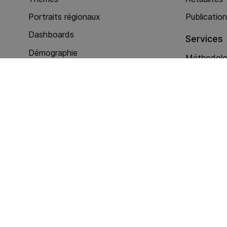
Portraits régionaux
Publicatio
Dashboards
Services
Démographie
Méthodolog
Nationalité et permis
Enquêtes
Politique
Autres pre
Intégration sociale
Economie
Services
Criminalité (act. policières)
Baromètre eJustice