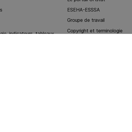
ns
ESEHA-ESSSA
Groupe de travail
Copyright et terminologie
ie, indicateurs, tableaux
Contacts, mode d'emploi
stations