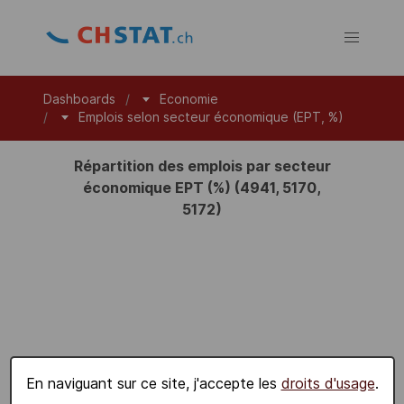
Dashboards
Economie
Emplois selon secteur économique (EPT, %)
Répartition des emplois par secteur
économique EPT (%) (4941, 5170,
5172)
En naviguant sur ce site, j'accepte les
droits d'usage
.