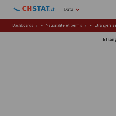
Data
Dashboards
Nationalité et permis
Etrangers se
Etrang