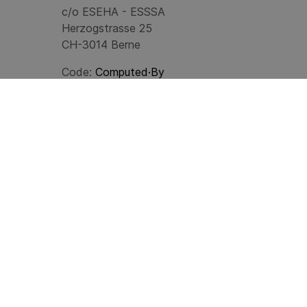
c/o ESEHA - ESSSA
Herzogstrasse 25
CH-3014 Berne
Code:
Computed·By
© 2024
ESEHA
Last update: 08.08.2026