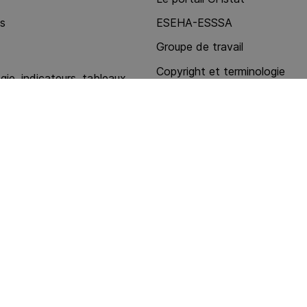
ns
ESEHA-ESSSA
Groupe de travail
Copyright et terminologie
ie, indicateurs, tableaux
Contacts, mode d'emploi
stations