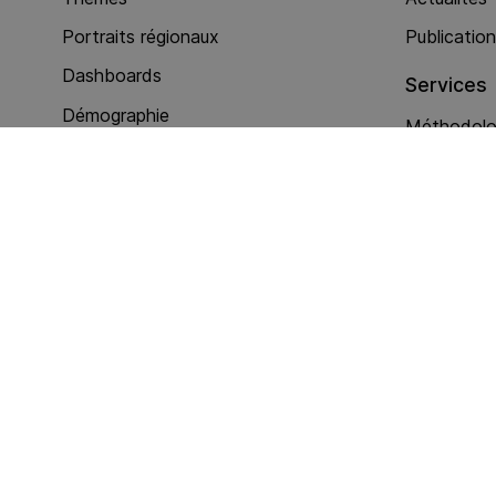
Portraits régionaux
Publicatio
Dashboards
Services
Démographie
Méthodolog
Nationalité et permis
Enquêtes
Politique
Autres pre
Intégration sociale
Economie
Services
Criminalité (act. policières)
Baromètre eJustice