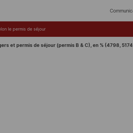
Communic
lon le permis de séjour
ers et permis de séjour (permis B & C), en % (4798, 5174