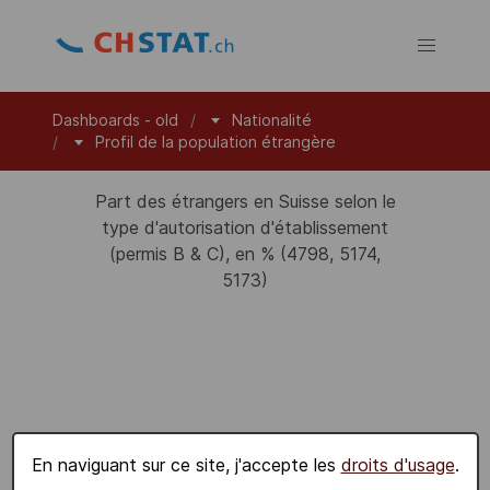
Dashboards - old
Nationalité
Profil de la population étrangère
Part des étrangers en Suisse selon le
type d'autorisation d'établissement
(permis B & C), en % (4798, 5174,
5173)
En naviguant sur ce site, j'accepte les
droits d'usage
.