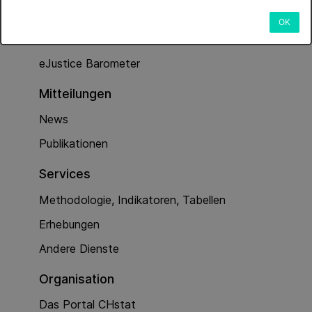
Dienstleistungen
OK
Kriminalität (Polizeiarbeit)
eJustice Barometer
Mitteilungen
News
Publikationen
Services
Methodologie, Indikatoren, Tabellen
Erhebungen
Andere Dienste
Organisation
Das Portal CHstat