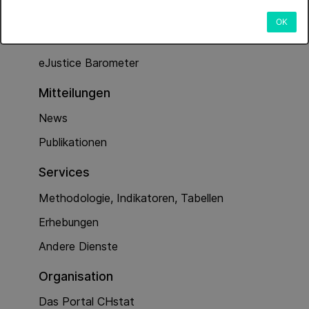
Dienstleistungen
OK
Kriminalität (Polizeiarbeit)
eJustice Barometer
Mitteilungen
News
Publikationen
Services
Methodologie, Indikatoren, Tabellen
Erhebungen
Andere Dienste
Organisation
Das Portal CHstat