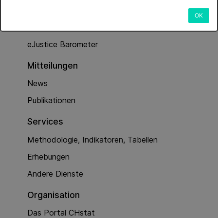
Dienstleistungen
OK
Kriminalität (Polizeiarbeit)
eJustice Barometer
Mitteilungen
News
Publikationen
Services
Methodologie, Indikatoren, Tabellen
Erhebungen
Andere Dienste
Organisation
Das Portal CHstat