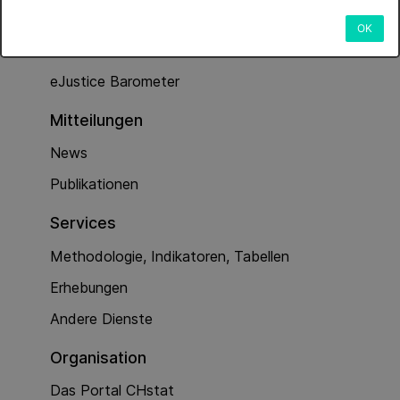
Dienstleistungen
OK
Kriminalität (Polizeiarbeit)
eJustice Barometer
Mitteilungen
News
Publikationen
Services
Methodologie, Indikatoren, Tabellen
Erhebungen
Andere Dienste
Organisation
Das Portal CHstat