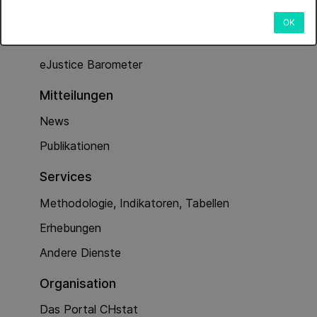
Dienstleistungen
OK
Kriminalität (Polizeiarbeit)
eJustice Barometer
Mitteilungen
News
Publikationen
Services
Methodologie, Indikatoren, Tabellen
Erhebungen
Andere Dienste
Organisation
Das Portal CHstat