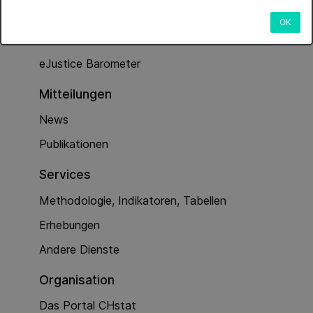
Dienstleistungen
OK
Kriminalität (Polizeiarbeit)
eJustice Barometer
Mitteilungen
News
Publikationen
Services
Methodologie, Indikatoren, Tabellen
Erhebungen
Andere Dienste
Organisation
Das Portal CHstat