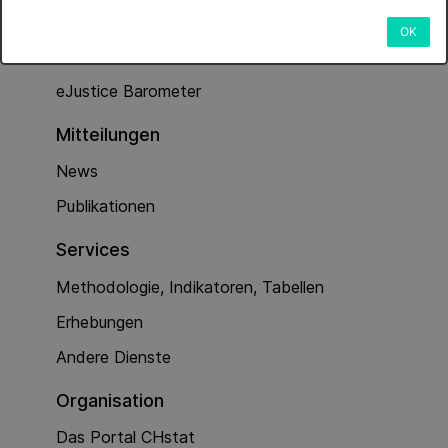
Dienstleistungen
OK
Kriminalität (Polizeiarbeit)
eJustice Barometer
Mitteilungen
News
Publikationen
Services
Methodologie, Indikatoren, Tabellen
Erhebungen
Andere Dienste
Organisation
Das Portal CHstat