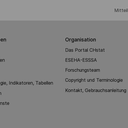
Mittei
gen
Organisation
Das Portal CHstat
nen
ESEHA-ESSSA
Forschungsteam
Copyright und Terminologie
ie, Indikatoren, Tabellen
Kontakt, Gebrauchsanleitung
n
enste