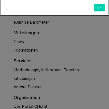
Dienstleistungen
OK
Kriminalität (Polizeiarbeit)
eJustice Barometer
Mitteilungen
News
Publikationen
Services
Methodologie, Indikatoren, Tabellen
Erhebungen
Andere Dienste
Organisation
Das Portal CHstat